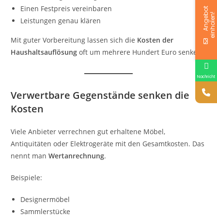
Einen Festpreis vereinbaren
A
n
g
e
o
t
e
i
n
h
o
l
e
n
b
!
Leistungen genau klären
Mit guter Vorbereitung lassen sich die
Kosten der
Haushaltsauflösung
oft um mehrere Hundert Euro senken.
Nachricht
Verwertbare Gegenstände senken die
Kosten
Viele Anbieter verrechnen gut erhaltene Möbel,
Antiquitäten oder Elektrogeräte mit den Gesamtkosten. Das
nennt man
Wertanrechnung
.
Beispiele:
Designermöbel
Sammlerstücke