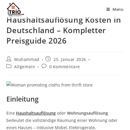
Zum
Menü
Inhalt
Haushaltsauflösung Kosten in
springen
Deutschland – Kompletter
Preisguide 2026
Beitrags-
Beitrag
Muhammad
25. Januar 2026
Autor:
veröffentlicht:
Beitrags-
Beitrags-
Allgemein
0 Kommentare
Kategorie:
Kommentare:
Einleitung
Eine
Haushaltsauflösung
oder
Wohnungsauflösung
bedeutet die vollständige Räumung einer Wohnung oder
eines Hauses – inklusive Möbel, Elektrogeräte,