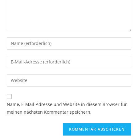
Gib
deinen
Namen
Gib
oder
deine
Benutzernamen
E-
Gib
zum
Mail-
deine
Kommentieren
Adresse
Website-
ein
A
zum
URL
Name, E-Mail-Adresse und Website in diesem Browser für
l
Kommentieren
ein
meinen nächsten Kommentar speichern.
t
ein
(optional)
e
r
n