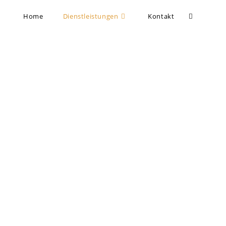
Home
Dienstleistungen
Kontakt
sfall oder einfach der Wunsch, Platz zu
diesen Prozess stressfrei und effizient zu
n Übergabe.