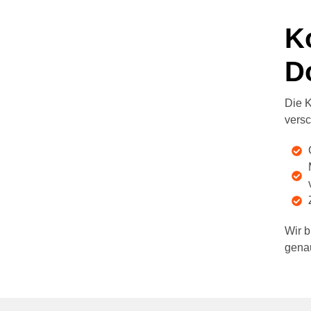
K
D
Die K
vers
Wir b
genau